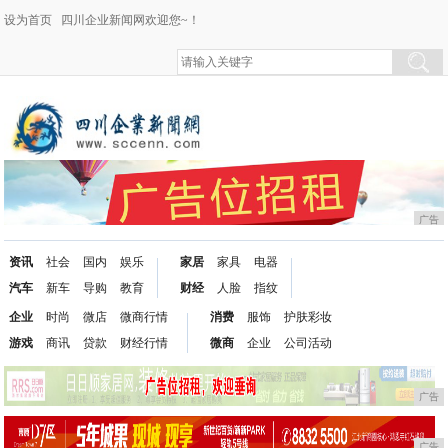
设为首页
四川企业新闻网欢迎您~！
广告
资讯
社会
国内
娱乐
家居
家具
电器
汽车
新车
导购
教育
财经
人脸
指纹
企业
时尚
微店
微商行情
消费
服饰
护肤彩妆
游戏
商讯
贷款
财经行情
微商
企业
公司活动
广告
广告