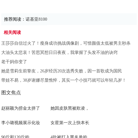
推荐阅读：
诺基亚8100
相关阅读
王莎莎自信过火了！瘦身成功挑战偶像剧，可惜颜值太低被男主秒杀
大油头太悲哀！苦思冥想日日夜夜，我掌握了头发不油的诀窍
老干妈你变了
她是雪莉生前挚友，26岁经历20次选秀失败，因一首歌成为国民
带娃不易，38岁谢娜尽显憔悴，其实一个小技巧就可以年轻几岁！
图文焦点
赵丽颖为捞金太拼了
她因皮肤黑被欺凌，
李小璐视频展示化妆
女星第一次上快本长
90斤和120斤的
4款被打入黑名单的