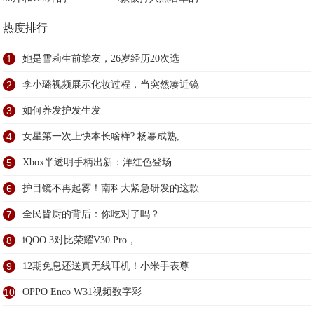
热度排行
1
她是雪莉生前挚友，26岁经历20次选
2
李小璐视频展示化妆过程，当突然凑近镜
3
如何养发护发生发
4
女星第一次上快本长啥样? 杨幂成熟,
5
Xbox半透明手柄出新：洋红色登场
6
护目镜不再起雾！南科大紧急研发的这款
7
全民皆厨的背后：你吃对了吗？
8
iQOO 3对比荣耀V30 Pro，
9
12期免息还送真无线耳机！小米手表尊
10
OPPO Enco W31视频数字彩