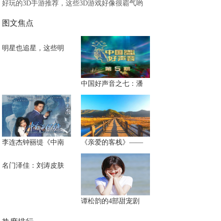
好玩的3D手游推荐，这些3D游戏好像很霸气哟
图文焦点
明星也追星，这些明
中国好声音之七：潘
李连杰钟丽缇《中南
《亲爱的客栈》——
名门泽佳：刘涛皮肤
谭松韵的4部甜宠剧