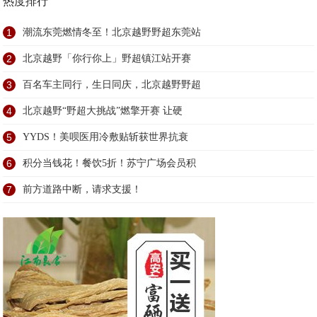
热度排行
1
潮流东莞燃情冬至！北京越野野超东莞站
2
北京越野「你行你上」野超镇江站开赛
3
百名车主同行，生日同庆，北京越野野超
4
北京越野“野超大挑战”燃擎开赛 让硬
5
YYDS！美呗医用冷敷贴斩获世界抗衰
6
积分当钱花！餐饮5折！苏宁广场会员积
7
前方道路中断，请求支援！