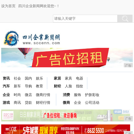
设为首页
四川企业新闻网欢迎您~！
广告
资讯
社会
国内
娱乐
家居
家具
电器
汽车
新车
导购
教育
财经
人脸
指纹
企业
时尚
微店
微商行情
消费
服饰
护肤彩妆
游戏
商讯
贷款
财经行情
微商
企业
公司活动
广告
广告