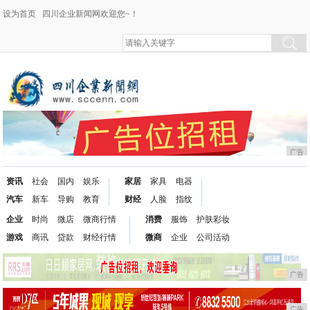
设为首页
四川企业新闻网欢迎您~！
广告
资讯
社会
国内
娱乐
家居
家具
电器
汽车
新车
导购
教育
财经
人脸
指纹
企业
时尚
微店
微商行情
消费
服饰
护肤彩妆
游戏
商讯
贷款
财经行情
微商
企业
公司活动
广告
广告