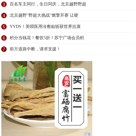
3
百名车主同行，生日同庆，北京越野野超
4
北京越野“野超大挑战”燃擎开赛 让硬
5
YYDS！美呗医用冷敷贴斩获世界抗衰
6
积分当钱花！餐饮5折！苏宁广场会员积
7
前方道路中断，请求支援！
广告