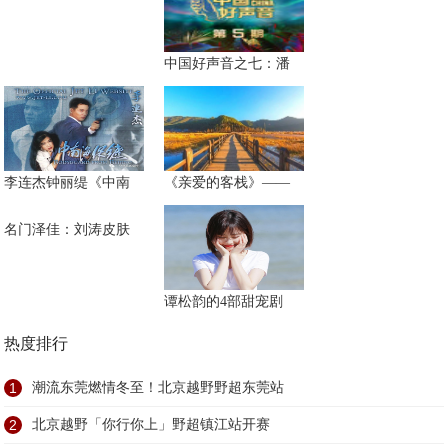
中国好声音之七：潘
李连杰钟丽缇《中南
《亲爱的客栈》——
名门泽佳：刘涛皮肤
谭松韵的4部甜宠剧
热度排行
1
潮流东莞燃情冬至！北京越野野超东莞站
2
北京越野「你行你上」野超镇江站开赛