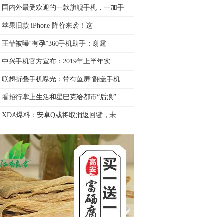
国内外最受欢迎的一款旗舰手机，一加手
苹果旧款 iPhone 降价来袭！这
王菲被曝“有孕”360手机助手：谢霆
中兴手机官方宣布：2019年上半年实
联想折叠手机曝光：带有鱼屏“翻盖手机
看招行掌上生活和星巴克给都市“后浪”
XDA爆料：安卓Q或将取消返回键，未