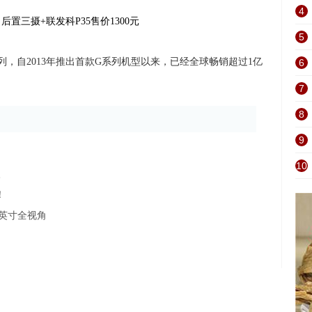
4
5
，自2013年推出首款G系列机型以来，已经全球畅销超过1亿
6
。
7
8
9
10
眼
！
2英寸全视角