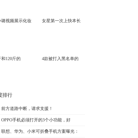
小璐视频展示化妆
女星第一次上快本长
斤和120斤的
4款被打入黑名单的
度排行
前方道路中断，请求支援！
OPPO手机必须打开的3个小功能，好
联想、华为、小米可折叠手机方案曝光：