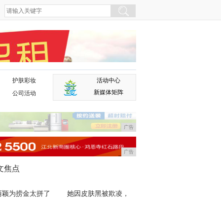
护肤彩妆
活动中心
广告
新媒体矩阵
公司活动
广告
广告
文焦点
丽颖为捞金太拼了
她因皮肤黑被欺凌，