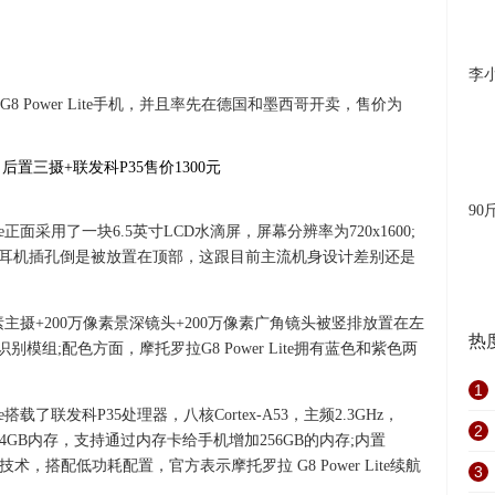
李
 Power Lite手机，并且率先在德国和墨西哥开卖，售价为
90
ite正面采用了一块6.5英寸LCD水滴屏，屏幕分辨率为720x1600;
m的耳机插孔倒是被放置在顶部，这跟目前主流机身设计差别还是
00万像素主摄+200万像素景深镜头+200万像素广角镜头被竖排放置在左
热
模组;配色方面，摩托罗拉G8 Power Lite拥有蓝色和紫色两
1
te搭载了联发科P35处理器，八核Cortex-A53，主频2.3GHz，
2
运存和64GB内存，支持通过内存卡给手机增加256GB的内存;内置
技术，搭配低功耗配置，官方表示摩托罗拉 G8 Power Lite续航
3