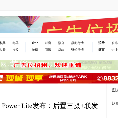
家具
电器
企业
时尚
微店
微商行情
消费
服饰
人脸
指纹
游戏
商讯
贷款
财经行情
微商
企业
图
赵
ower Lite发布：后置三摄+联发