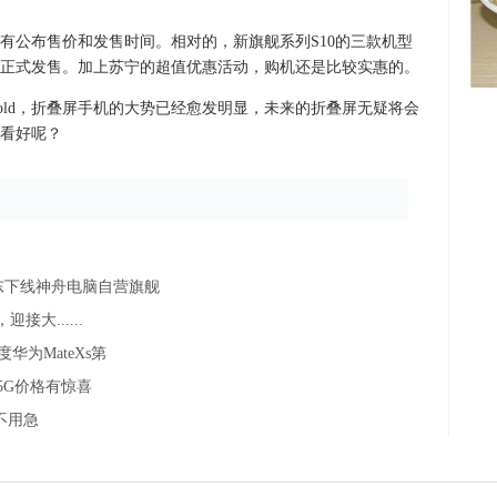
但至今没有公布售价和发售时间。相对的，新旗舰系列S10的三款机型
日正式发售。加上苏宁的超值优惠活动，购机还是比较实惠的。
xy Fold，折叠屏手机的大势已经愈发明显，未来的折叠屏无疑将会
看好呢？
东下线神舟电脑自营旗舰
大......
为MateXs第
5G价格有惊喜
不用急