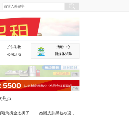
护肤彩妆
活动中心
广告
新媒体矩阵
公司活动
广告
广告
文焦点
丽颖为捞金太拼了
她因皮肤黑被欺凌，