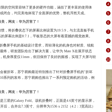
4
X在有限的空间里容纳了更多的硬件功能，涵括了更丰富的使用体
或闭合，均完美地体现了全面屏的优势，整机浑然天成。
5
6
用习惯，将折叠状态下的屏幕比例设置为19.5:9，与主流直板手机
7
 X的屏幕比例是8:7.1，平板形态的大屏有着震撼的视觉效果。
8
款折叠屏手机的基础设计需求，而轻薄化的机身也对材质、续航
9
终，研发团队给出了解决方案，让华为 Mate X在展开状态
下，机身厚度仅11mm，依旧保持了良好的握感，实现了大屏与轻
10
会被折坏，苏宁易购最近特别推出了针对折叠屏手机的"折坏
S10系列的发布，苏宁易购也推出了一系列预定购机的活动，例
星的Galaxy Fold。该机折叠时，正面是4.6英寸的显示屏，
打开后，合并出7.3英寸、分辨率为1536 x 2152（4.2：3宽高比）