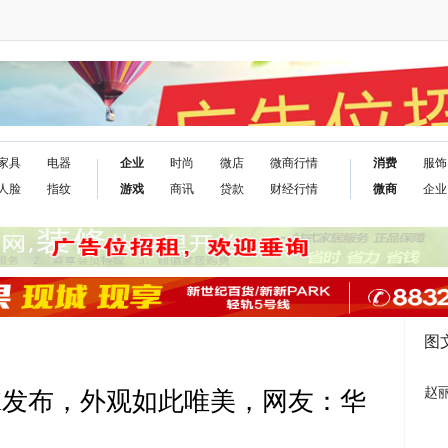
家具
电器
企业
时尚
微店
微商行情
消费
服饰
人脸
指纹
游戏
商讯
贷款
财经行情
微商
企业
图
赵
e X发布，外观如此唯美，网友：华