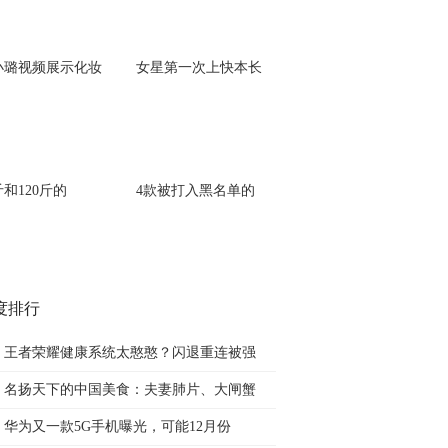
小璐视频展示化妆
女星第一次上快本长
斤和120斤的
4款被打入黑名单的
度排行
王者荣耀健康系统太憨憨？闪退重连被强
名扬天下的中国美食：夫妻肺片、大闸蟹
华为又一款5G手机曝光，可能12月份