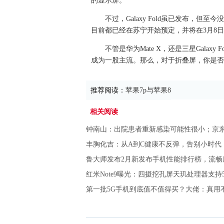
的显示屏。
不过，Galaxy Fold虽已发布，
目前都已经在苏宁开始预定，并将在3月8
不管是华为Mate X，还是三星Gala
成为一股主流。那么，对于折叠屏，你是否
推荐阅读：
苹果7p与苹果8
相关阅读
钟南山：出院患者重新感染可能性很小；京
丰胸化吉：从A到C健康不反弹，告别小时代，迎接
鲁大师发布2月新发布手机性能排行榜，流畅度华
红米Note9曝光：四摄挖孔屏天玑处理器支持
第一批5G手机到底值不值得买？大佬：真用