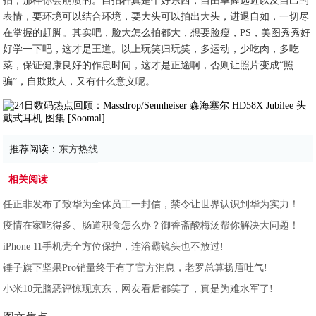
拍，那样你会崩溃的。自拍杆真是个好东西，自由掌握远近以及自己的
表情，要环境可以结合环境，要大头可以拍出大头，进退自如，一切尽
在掌握的赶脚。其实吧，脸大怎么拍都大，想要脸瘦，PS，美图秀秀好
好学一下吧，这才是王道。以上玩笑归玩笑，多运动，少吃肉，多吃
菜，保证健康良好的作息时间，这才是正途啊，否则让照片变成“照
骗”，自欺欺人，又有什么意义呢。
推荐阅读：
东方热线
相关阅读
任正非发布了致华为全体员工一封信，禁令让世界认识到华为实力！
疫情在家吃得多、肠道积食怎么办？御香斋酸梅汤帮你解决大问题！
iPhone 11手机壳全方位保护，连浴霸镜头也不放过!
锤子旗下坚果Pro销量终于有了官方消息，老罗总算扬眉吐气!
小米10无脑恶评惊现京东，网友看后都笑了，真是为难水军了!