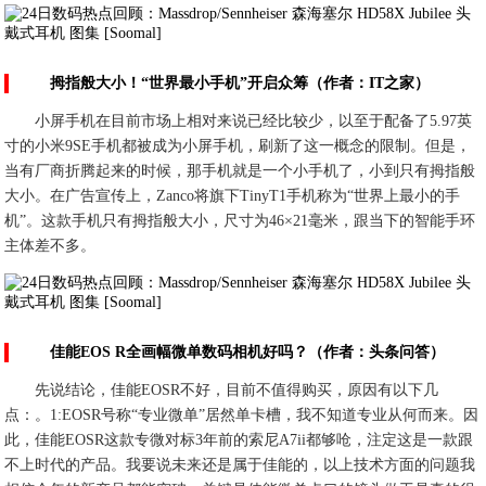
拇指般大小！“世界最小手机”开启众筹（作者：IT之家）
小屏手机在目前市场上相对来说已经比较少，以至于配备了5.97英
寸的小米9SE手机都被成为小屏手机，刷新了这一概念的限制。但是，
当有厂商折腾起来的时候，那手机就是一个小手机了，小到只有拇指般
大小。在广告宣传上，Zanco将旗下TinyT1手机称为“世界上最小的手
机”。这款手机只有拇指般大小，尺寸为46×21毫米，跟当下的智能手环
主体差不多。
佳能EOS R全画幅微单数码相机好吗？（作者：头条问答）
先说结论，佳能EOSR不好，目前不值得购买，原因有以下几
点：。1:EOSR号称“专业微单”居然单卡槽，我不知道专业从何而来。因
此，佳能EOSR这款专微对标3年前的索尼A7ii都够呛，注定这是一款跟
不上时代的产品。我要说未来还是属于佳能的，以上技术方面的问题我