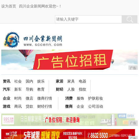
设为首页
四川企业新闻网欢迎您~！
广告
资讯
社会
国内
娱乐
家居
家具
电器
汽车
新车
导购
教育
财经
人脸
指纹
企业
时尚
微店
微商行情
消费
服饰
护肤彩妆
游戏
商讯
贷款
财经行情
微商
企业
公司活动
广告
广告