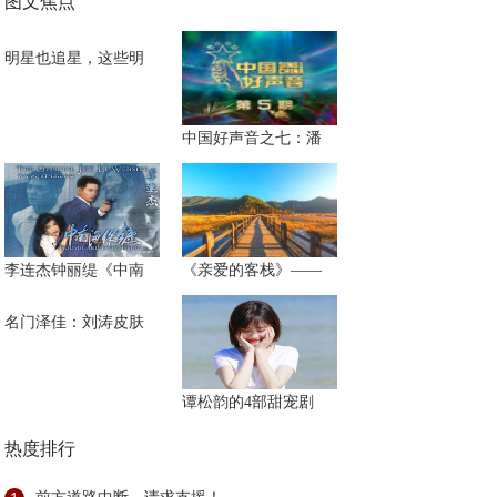
图文焦点
明星也追星，这些明
中国好声音之七：潘
李连杰钟丽缇《中南
《亲爱的客栈》——
名门泽佳：刘涛皮肤
谭松韵的4部甜宠剧
热度排行