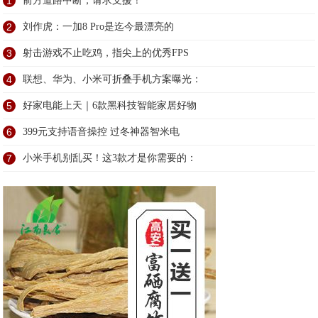
1
前方道路中断，请求支援！
2
刘作虎：一加8 Pro是迄今最漂亮的
3
射击游戏不止吃鸡，指尖上的优秀FPS
4
联想、华为、小米可折叠手机方案曝光：
5
好家电能上天｜6款黑科技智能家居好物
6
399元支持语音操控 过冬神器智米电
7
小米手机别乱买！这3款才是你需要的：