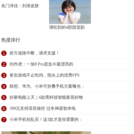
名门泽佳：刘涛皮肤
谭松韵的4部甜宠剧
热度排行
1
前方道路中断，请求支援！
2
刘作虎：一加8 Pro是迄今最漂亮的
3
射击游戏不止吃鸡，指尖上的优秀FPS
4
联想、华为、小米可折叠手机方案曝光：
5
好家电能上天｜6款黑科技智能家居好物
6
399元支持语音操控 过冬神器智米电
7
小米手机别乱买！这3款才是你需要的：