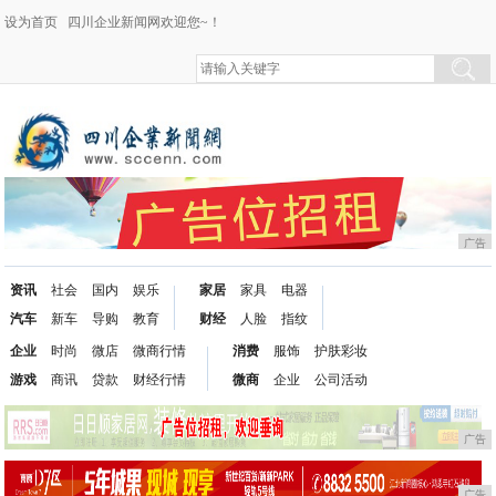
设为首页
四川企业新闻网欢迎您~！
广告
资讯
社会
国内
娱乐
家居
家具
电器
汽车
新车
导购
教育
财经
人脸
指纹
企业
时尚
微店
微商行情
消费
服饰
护肤彩妆
游戏
商讯
贷款
财经行情
微商
企业
公司活动
广告
广告