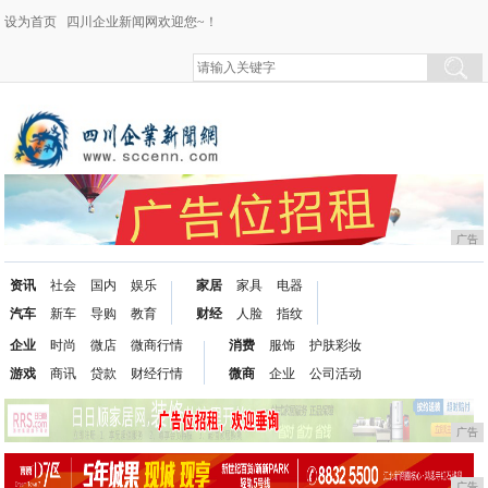
设为首页
四川企业新闻网欢迎您~！
广告
资讯
社会
国内
娱乐
家居
家具
电器
汽车
新车
导购
教育
财经
人脸
指纹
企业
时尚
微店
微商行情
消费
服饰
护肤彩妆
游戏
商讯
贷款
财经行情
微商
企业
公司活动
广告
广告