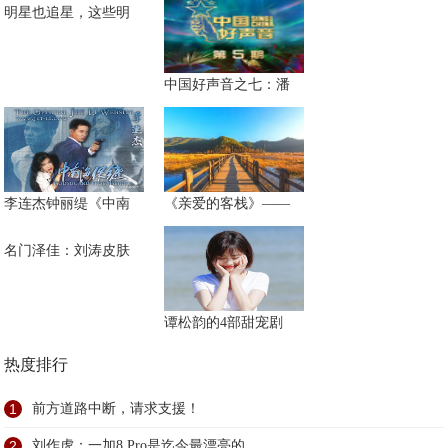
明星也追星，这些明
中国好声音之七：潘
李连杰钟丽缇《中南
《亲爱的客栈》——
名门泽佳：刘涛皮肤
谭松韵的4部甜宠剧
热度排行
1
前方道路中断，请求支援！
2
刘作虎：一加8 Pro是迄今最漂亮的