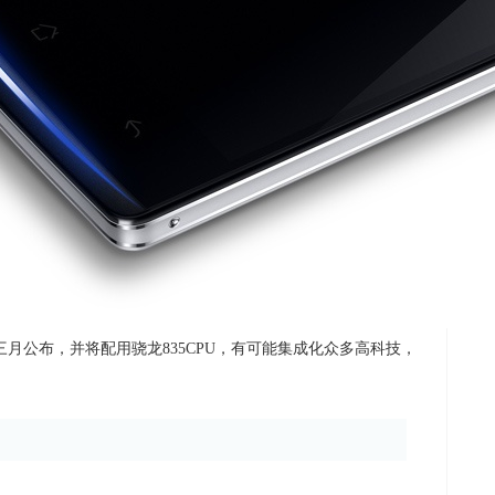
20年三月公布，并将配用骁龙835CPU，有可能集成化众多高科技，