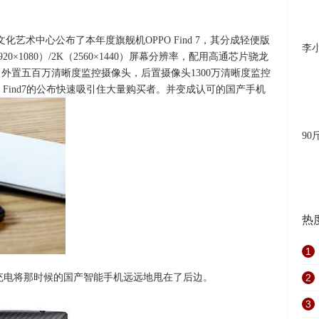
8文化艺术中心公布了本年度旗舰机OPPO Find 7，其分成轻便版
李
0×1080）/2K（2560×1440）屏幕分辨率，配用高通芯片骁龙
G ROM，外置五百万清晰度监控摄像头，后置摄像头1300万清晰度监控
Ah。Find7的公布快速吸引住大量购买者。并变成认可的国产手机
90
热
1
快速充电将那时候的国产智能手机远远地甩在了后边。
2
3