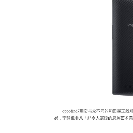
oppofind7用它与众不同的和田
易，宁静但非凡！那令人震惊的息屏艺术美