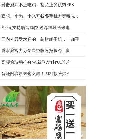
射击游戏不止吃鸡，指尖上的优秀FPS
联想、华为、小米可折叠手机方案曝光：
399元支持语音操控 过冬神器智米电
国内外最受欢迎的一款旗舰手机，一加手
香水湾富力万豪星空帐篷招募令 | 赢
高颜值玻璃机身/搭载联发科P60芯片
智能网联原来这么酷！2021款哈弗F