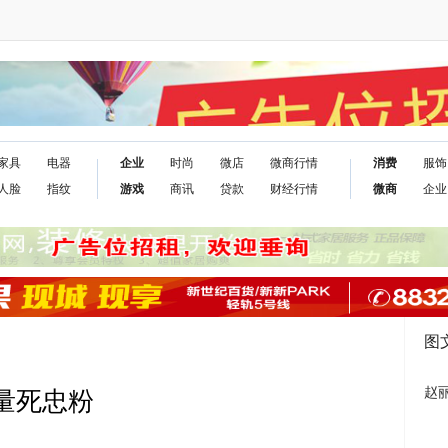
家具
电器
企业
时尚
微店
微商行情
消费
服饰
人脸
指纹
游戏
商讯
贷款
财经行情
微商
企业
图
赵
大量死忠粉