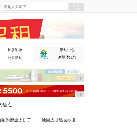
护肤彩妆
活动中心
广告
新媒体矩阵
公司活动
广告
广告
文焦点
丽颖为捞金太拼了
她因皮肤黑被欺凌，