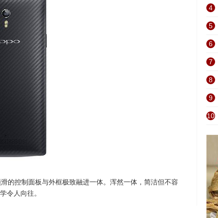
4
5
6
7
8
9
10
墨玉般顺滑的控制面板与外框极致融进一体。浑然一体，简洁但不容
学令人向往。