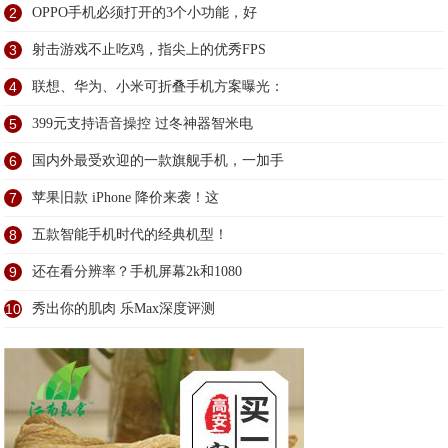
2
OPPO手机必须打开的3个小功能，好
3
射击游戏不止吃鸡，指尖上的优秀FPS
4
联想、华为、小米可折叠手机方案曝光：
5
399元支持语音操控 过冬神器智米电
6
国内外最受欢迎的一款旗舰手机，一加手
7
苹果旧款 iPhone 降价来袭！这
8
五款智能手机时代的经典机型！
9
还在看分辨率？手机屏幕2k和1080
10
秀出你的肌肉 乐Max深度评测