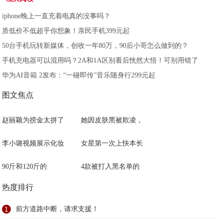
iphone晚上一直充着电真的没事吗？
质低价不低超乎你想象！亲民手机399元起
50台手机玩转新媒体，创收一年80万，90后小哥怎么做到的？
手机充电器可以混用吗？2A和1A区别看后恍然大悟！可别用错了
华为AI音箱 2发布：“一碰即传”音乐随身行299元起
图文焦点
赵丽颖为捞金太拼了
她因皮肤黑被欺凌，
李小璐视频展示化妆
女星第一次上快本长
90斤和120斤的
4款被打入黑名单的
热度排行
1
前方道路中断，请求支援！