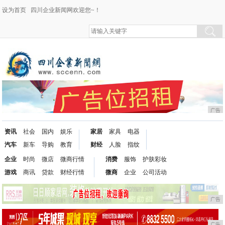
设为首页
四川企业新闻网欢迎您~！
广告
资讯
社会
国内
娱乐
家居
家具
电器
汽车
新车
导购
教育
财经
人脸
指纹
企业
时尚
微店
微商行情
消费
服饰
护肤彩妆
游戏
商讯
贷款
财经行情
微商
企业
公司活动
广告
广告