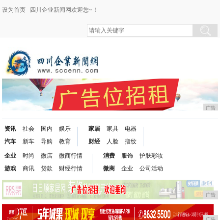
设为首页
四川企业新闻网欢迎您~！
广告
资讯
社会
国内
娱乐
家居
家具
电器
汽车
新车
导购
教育
财经
人脸
指纹
企业
时尚
微店
微商行情
消费
服饰
护肤彩妆
游戏
商讯
贷款
财经行情
微商
企业
公司活动
广告
广告