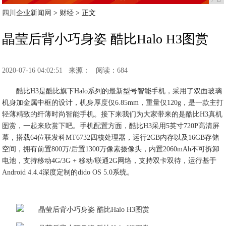
四川企业新闻网
>
财经
> 正文
晶莹后背小巧身姿 酷比Halo H3图赏
2020-07-16 04:02:51
来源：
阅读：684
酷比H3是酷比旗下Halo系列的最新型号智能手机，采用了双面玻璃
机身加金属中框的设计，机身厚度仅6.85mm，重量仅120g，是一款主打
轻薄精致的纤薄时尚智能手机。接下来我们为大家带来的是酷比H3真机
图赏，一起来欣赏下吧。手机配置方面，酷比H3采用5英寸720P高清屏
幕，搭载64位联发科MT6732四核处理器，运行2GB内存以及16GB存储
空间，拥有前置800万/后置1300万像素摄像头，内置2060mAh不可拆卸
电池，支持移动4G/3G + 移动/联通2G网络，支持双卡双待，运行基于
Android 4.4.4深度定制的dido OS 5.0系统。