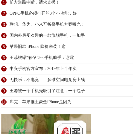
1
前方道路中断，请求支援！
2
OPPO手机必须打开的3个小功能，好
3
联想、华为、小米可折叠手机方案曝光：
4
国内外最受欢迎的一款旗舰手机，一加手
5
苹果旧款 iPhone 降价来袭！这
6
王菲被曝“有孕”360手机助手：谢霆
7
中兴手机官方宣布：2019年上半年实
8
无快乐，不电竞！—多维空间电竞房上线
9
王源被一个手机壳吸引了注意，一个包子
10
库克：苹果推土豪金iPhone是因为