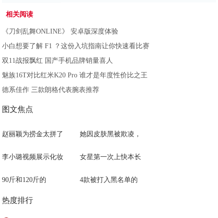
相关阅读
《刀剑乱舞ONLINE》 安卓版深度体验
小白想要了解 F1 ？这份入坑指南让你快速看比赛
双11战报飘红 国产手机品牌销量喜人
魅族16T对比红米K20 Pro 谁才是年度性价比之王
德系佳作 三款朗格代表腕表推荐
图文焦点
赵丽颖为捞金太拼了
她因皮肤黑被欺凌，
李小璐视频展示化妆
女星第一次上快本长
90斤和120斤的
4款被打入黑名单的
热度排行