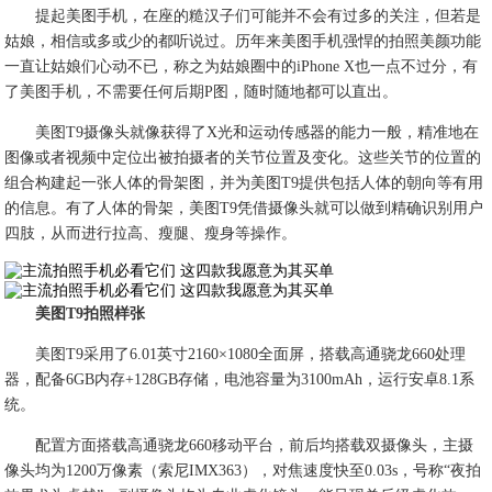
提起美图手机，在座的糙汉子们可能并不会有过多的关注，但若是
姑娘，相信或多或少的都听说过。历年来美图手机强悍的拍照美颜功能
一直让姑娘们心动不已，称之为姑娘圈中的iPhone X也一点不过分，有
了美图手机，不需要任何后期P图，随时随地都可以直出。
美图T9摄像头就像获得了X光和运动传感器的能力一般，精准地在
图像或者视频中定位出被拍摄者的关节位置及变化。这些关节的位置的
组合构建起一张人体的骨架图，并为美图T9提供包括人体的朝向等有用
的信息。有了人体的骨架，美图T9凭借摄像头就可以做到精确识别用户
四肢，从而进行拉高、瘦腿、瘦身等操作。
美图T9拍照样张
美图T9采用了6.01英寸2160×1080全面屏，搭载高通骁龙660处理
器，配备6GB内存+128GB存储，电池容量为3100mAh，运行安卓8.1系
统。
配置方面搭载高通骁龙660移动平台，前后均搭载双摄像头，主摄
像头均为1200万像素（索尼IMX363），对焦速度快至0.03s，号称“夜拍