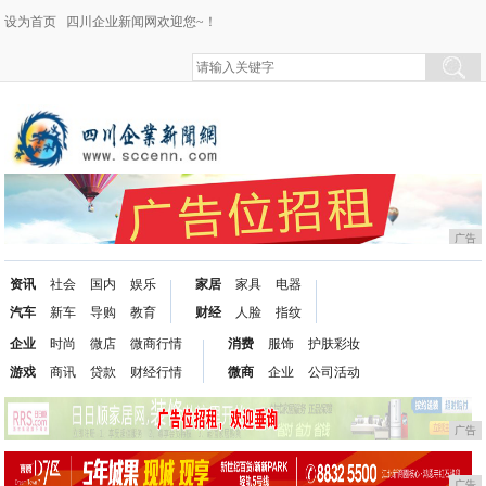
设为首页
四川企业新闻网欢迎您~！
广告
资讯
社会
国内
娱乐
家居
家具
电器
汽车
新车
导购
教育
财经
人脸
指纹
企业
时尚
微店
微商行情
消费
服饰
护肤彩妆
游戏
商讯
贷款
财经行情
微商
企业
公司活动
广告
广告