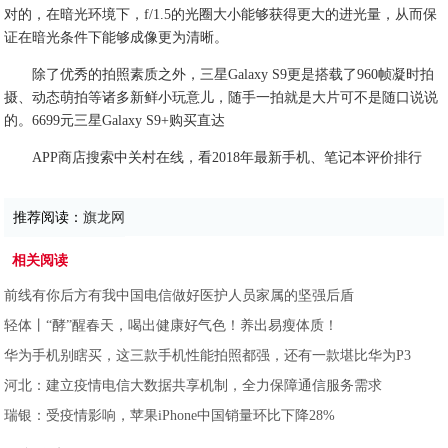
对的，在暗光环境下，f/1.5的光圈大小能够获得更大的进光量，从而保
证在暗光条件下能够成像更为清晰。
除了优秀的拍照素质之外，三星Galaxy S9更是搭载了960帧凝时拍
摄、动态萌拍等诸多新鲜小玩意儿，随手一拍就是大片可不是随口说说
的。6699元三星Galaxy S9+购买直达
APP商店搜索中关村在线，看2018年最新手机、笔记本评价排行
推荐阅读：
旗龙网
相关阅读
前线有你后方有我中国电信做好医护人员家属的坚强后盾
轻体丨“酵”醒春天，喝出健康好气色！养出易瘦体质！
华为手机别瞎买，这三款手机性能拍照都强，还有一款堪比华为P3
河北：建立疫情电信大数据共享机制，全力保障通信服务需求
瑞银：受疫情影响，苹果iPhone中国销量环比下降28%