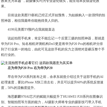
效果尤为卓越”，副摄像头均为专业虚化镜头，能呈现单反级虚化效
果。
目前这款美图T9新机已经正式开始预售，为姑娘购入一款强悍的拍
照神器，相信我最终你能抱得美人归的。
4199元美图T9预约点我就能直达
说起拍照手机来，肯定不能忘记一个后置三摄的拍照神器，那就是
华为P20 Pro。知名相机评测机构DxO更是将华为P20 Pro的相机评分排
到了行业第一的地位，由此可见这款手机的实力之强绝对是碾压整个手
机行业的。
左为华为P20 Pro 右为华为P20
早在华为P20系列发布之前，余承东就曾介绍过关于这部手机的AI
处理速度，要比iPhone X快三倍左右，并且可以提升60%的系统反馈速
度，50%的流畅度提升。
海思麒麟970AI芯片的赋能大幅提升了HUAWEI P20系列在图像识
别、智能拍照等方面的能力，AI摄影大师将专业的摄影技巧带入手机