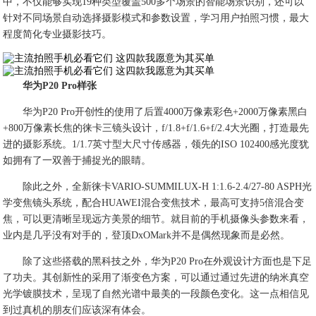
中，不仅能够实现19种类型覆盖500多个场景的智能场景识别，还可以
针对不同场景自动选择摄影模式和参数设置，学习用户拍照习惯，最大
程度简化专业摄影技巧。
华为P20 Pro样张
华为P20 Pro开创性的使用了后置4000万像素彩色+2000万像素黑白
+800万像素长焦的徕卡三镜头设计，f/1.8+f/1.6+f/2.4大光圈，打造最先
进的摄影系统。1/1.7英寸型大尺寸传感器，领先的ISO 102400感光度犹
如拥有了一双善于捕捉光的眼睛。
除此之外，全新徕卡VARIO-SUMMILUX-H 1:1.6-2.4/27-80 ASPH光
学变焦镜头系统，配合HUAWEI混合变焦技术，最高可支持5倍混合变
焦，可以更清晰呈现远方美景的细节。就目前的手机摄像头参数来看，
业内是几乎没有对手的，登顶DxOMark并不是偶然现象而是必然。
除了这些搭载的黑科技之外，华为P20 Pro在外观设计方面也是下足
了功夫。其创新性的采用了渐变色方案，可以通过通过先进的纳米真空
光学镀膜技术，呈现了自然光谱中最美的一段颜色变化。这一点相信见
到过真机的朋友们应该深有体会。