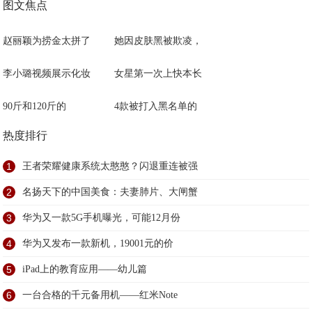
图文焦点
赵丽颖为捞金太拼了
她因皮肤黑被欺凌，
李小璐视频展示化妆
女星第一次上快本长
90斤和120斤的
4款被打入黑名单的
热度排行
1
王者荣耀健康系统太憨憨？闪退重连被强
2
名扬天下的中国美食：夫妻肺片、大闸蟹
3
华为又一款5G手机曝光，可能12月份
4
华为又发布一款新机，19001元的价
5
iPad上的教育应用——幼儿篇
6
一台合格的千元备用机——红米Note