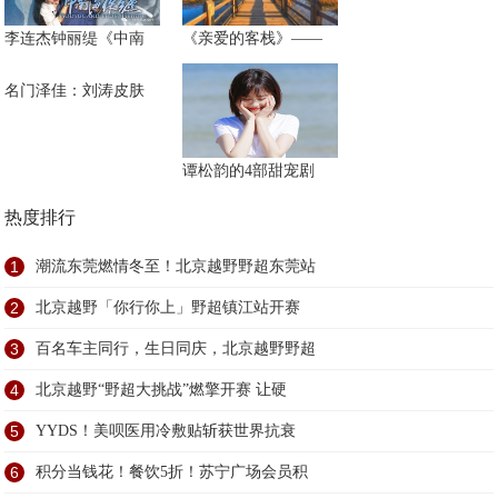
李连杰钟丽缇《中南
《亲爱的客栈》——
名门泽佳：刘涛皮肤
谭松韵的4部甜宠剧
热度排行
1
潮流东莞燃情冬至！北京越野野超东莞站
2
北京越野「你行你上」野超镇江站开赛
3
百名车主同行，生日同庆，北京越野野超
4
北京越野“野超大挑战”燃擎开赛 让硬
5
YYDS！美呗医用冷敷贴斩获世界抗衰
6
积分当钱花！餐饮5折！苏宁广场会员积