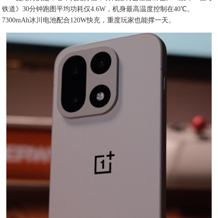
铁道》30分钟跑图平均功耗仅4.6W，机身最高温度控制在40℃。
7300mAh冰川电池配合120W快充，重度玩家也能撑一天。