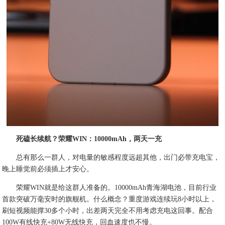
死磕长续航？荣耀WIN：10000mAh，两天一充
总有那么一群人，对电量的敏感程度远超其他，出门必带充电宝，
晚上睡觉前必须插上才安心。
荣耀WIN就是给这群人准备的。10000mAh青海湖电池，目前行业
首款突破万毫安时的旗舰机。什么概念？重度游戏连续玩8小时以上，
刷短视频能撑30多个小时，出差两天完全不用考虑充电这回事。配合
100W有线快充+80W无线快充，回血速度也不慢。