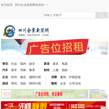
设为首页
四川企业新闻网欢迎您~！
广告
资讯
社会
国内
娱乐
家居
家具
电器
汽车
新车
导购
教育
财经
人脸
指纹
企业
时尚
微店
微商行情
消费
服饰
护肤彩妆
游戏
商讯
贷款
财经行情
微商
企业
公司活动
广告
广告