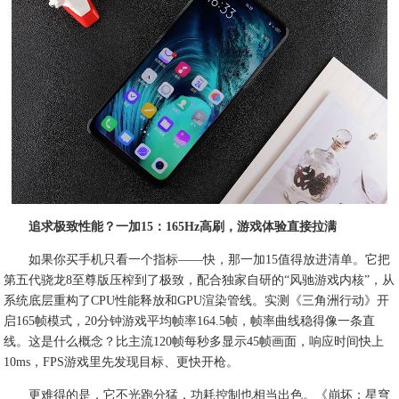
追求极致性能？一加15：165Hz高刷，游戏体验直接拉满
如果你买手机只看一个指标——快，那一加15值得放进清单。它把
第五代骁龙8至尊版压榨到了极致，配合独家自研的“风驰游戏内核”，从
系统底层重构了CPU性能释放和GPU渲染管线。实测《三角洲行动》开
启165帧模式，20分钟游戏平均帧率164.5帧，帧率曲线稳得像一条直
线。这是什么概念？比主流120帧每秒多显示45帧画面，响应时间快上
10ms，FPS游戏里先发现目标、更快开枪。
更难得的是，它不光跑分猛，功耗控制也相当出色。《崩坏：星穹