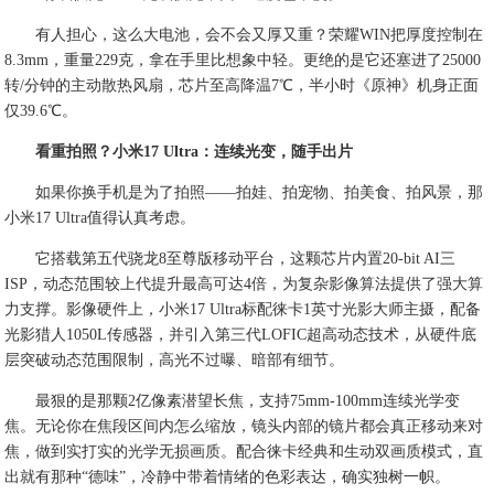
有人担心，这么大电池，会不会又厚又重？荣耀WIN把厚度控制在
8.3mm，重量229克，拿在手里比想象中轻。更绝的是它还塞进了25000
转/分钟的主动散热风扇，芯片至高降温7℃，半小时《原神》机身正面
仅39.6℃。
看重拍照？小米17 Ultra：连续光变，随手出片
如果你换手机是为了拍照——拍娃、拍宠物、拍美食、拍风景，那
小米17 Ultra值得认真考虑。
它搭载第五代骁龙8至尊版移动平台，这颗芯片内置20-bit AI三
ISP，动态范围较上代提升最高可达4倍，为复杂影像算法提供了强大算
力支撑。影像硬件上，小米17 Ultra标配徕卡1英寸光影大师主摄，配备
光影猎人1050L传感器，并引入第三代LOFIC超高动态技术，从硬件底
层突破动态范围限制，高光不过曝、暗部有细节。
最狠的是那颗2亿像素潜望长焦，支持75mm-100mm连续光学变
焦。无论你在焦段区间内怎么缩放，镜头内部的镜片都会真正移动来对
焦，做到实打实的光学无损画质。配合徕卡经典和生动双画质模式，直
出就有那种“德味”，冷静中带着情绪的色彩表达，确实独树一帜。