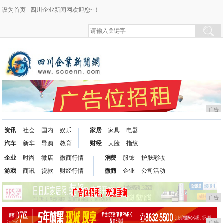
设为首页
四川企业新闻网欢迎您~！
广告
资讯
社会
国内
娱乐
家居
家具
电器
汽车
新车
导购
教育
财经
人脸
指纹
企业
时尚
微店
微商行情
消费
服饰
护肤彩妆
游戏
商讯
贷款
财经行情
微商
企业
公司活动
广告
广告