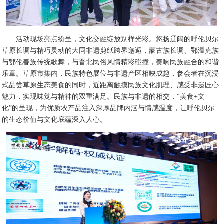
活动现场亮点纷呈，文化交融绽放别样光彩。悠扬辽阔的呼伦贝尔
草原长调与精巧灵动的大同非遗剪纸跨界邂逅，蒙古族长调、鄂温克族
与鄂伦春族传统歌舞，与晋北民俗风情精彩碰撞，奏响民族融合的和谐
乐章。草原市集内，民族特色展位与非遗产区相映成趣，参会者在沉浸
式品尝草原生态美食的同时，近距离触摸民族文化肌理、感受非遗匠心
魅力，实现味觉与精神的双重满足。民族与非遗的相交，“美食+文
化”的呈现，为优质农产品注入深厚品牌内涵与情感温度，让呼伦贝尔
的生态价值与文化底蕴深入人心。