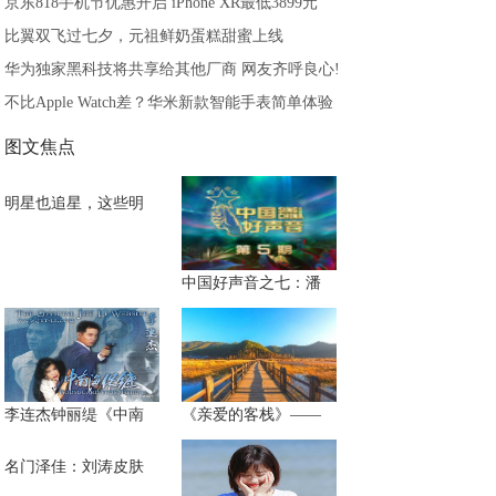
京东818手机节优惠开启 iPhone XR最低3899元
比翼双飞过七夕，元祖鲜奶蛋糕甜蜜上线
华为独家黑科技将共享给其他厂商 网友齐呼良心!
不比Apple Watch差？华米新款智能手表简单体验
图文焦点
明星也追星，这些明
中国好声音之七：潘
李连杰钟丽缇《中南
《亲爱的客栈》——
名门泽佳：刘涛皮肤