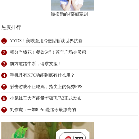
谭松韵的4部甜宠剧
热度排行
1
YYDS！美呗医用冷敷贴斩获世界抗衰
2
积分当钱花！餐饮5折！苏宁广场会员积
3
前方道路中断，请求支援！
4
手机具有NFC功能到底有什么用？
5
射击游戏不止吃鸡，指尖上的优秀FPS
6
小见锋芒大有能量华硕飞马3正式发布
7
刘作虎：一加8 Pro是迄今最漂亮的