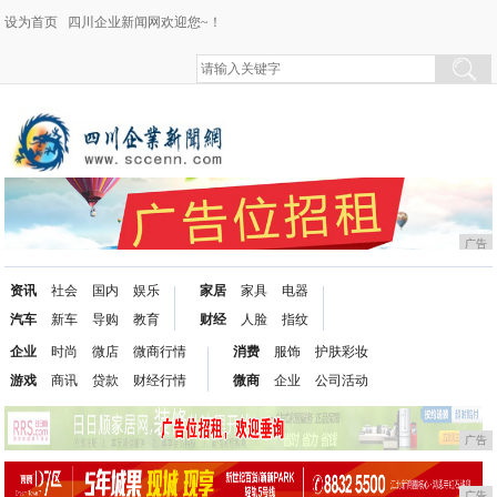
设为首页
四川企业新闻网欢迎您~！
广告
资讯
社会
国内
娱乐
家居
家具
电器
汽车
新车
导购
教育
财经
人脸
指纹
企业
时尚
微店
微商行情
消费
服饰
护肤彩妆
游戏
商讯
贷款
财经行情
微商
企业
公司活动
广告
广告