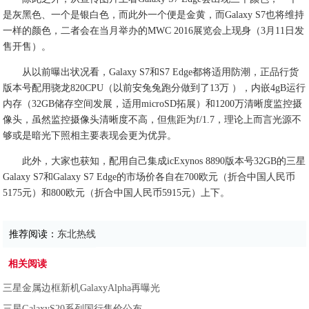
是灰黑色、一个是银白色，而此外一个便是金黄，而Galaxy S7也将维持
一样的颜色，二者会在当月举办的MWC 2016展览会上现身（3月11日发
售开售）。
从以前曝出状况看，Galaxy S7和S7 Edge都将适用防潮，正品行货
版本号配用骁龙820CPU（以前安兔兔跑分做到了13万 ），内嵌4gB运行
内存（32GB储存空间发展，适用microSD拓展）和1200万清晰度监控摄
像头，虽然监控摄像头清晰度不高，但焦距为f/1.7，理论上而言光源不
够或是暗光下照相主要表现会更为优异。
此外，大家也获知，配用自己集成icExynos 8890版本号32GB的三星
Galaxy S7和Galaxy S7 Edge的市场价各自在700欧元（折合中国人民币
5175元）和800欧元（折合中国人民币5915元）上下。
推荐阅读：
东北热线
相关阅读
三星金属边框新机GalaxyAlpha再曝光
三星GalaxyS20系列国行售价公布