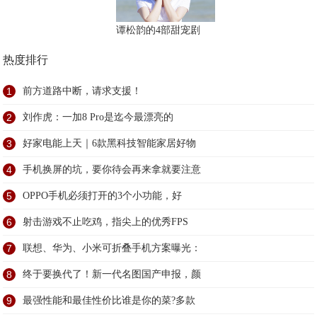
谭松韵的4部甜宠剧
热度排行
1
前方道路中断，请求支援！
2
刘作虎：一加8 Pro是迄今最漂亮的
3
好家电能上天｜6款黑科技智能家居好物
4
手机换屏的坑，要你待会再来拿就要注意
5
OPPO手机必须打开的3个小功能，好
6
射击游戏不止吃鸡，指尖上的优秀FPS
7
联想、华为、小米可折叠手机方案曝光：
8
终于要换代了！新一代名图国产申报，颜
9
最强性能和最佳性价比谁是你的菜?多款