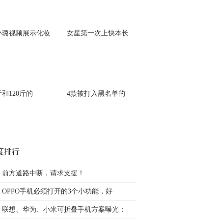
小璐视频展示化妆
女星第一次上快本长
斤和120斤的
4款被打入黑名单的
度排行
前方道路中断，请求支援！
OPPO手机必须打开的3个小功能，好
联想、华为、小米可折叠手机方案曝光：