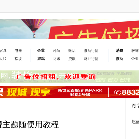
家具
电器
企业
时尚
微店
微商行情
消费
服饰
人脸
指纹
游戏
商讯
贷款
财经行情
微商
企业
图
赵
收费主题随便用教程