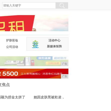
护肤彩妆
活动中心
广告
新媒体矩阵
公司活动
广告
广告
文焦点
丽颖为捞金太拼了
她因皮肤黑被欺凌，